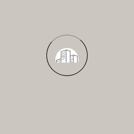
Rekonštrukcia
Od búracích prác, výmeny rozvodov až po obklady a
montáž sanity. Kompletná rekonštrukcia bez starostí.
Zariadenie