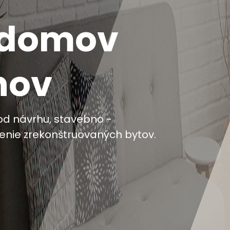
 domov
nov
d návrhu, stavebno -
adenie zrekonštruovaných bytov.