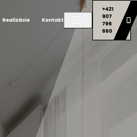
+421
907
Realizácie
Kontakt
796
660